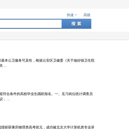
快速
高级
和基本公卫服务可及性，根据云安区卫健委《关于做好镇卫生院
...
欢迎符合条件的高校毕业生踊跃报名。一、见习岗位统计调查员
 ...
异成绩斩获肇庆物理类高考状元，成功被北京大学计算机类专业录