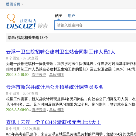
返回首页
帖子
用户
结果:
找到相关主题 18 个
云浮一卫生院招聘公建村卫生站合同制工作人员2人
0 个回复 - 87 次查看
为进一步推进镇村一体化管理，加强乡村医生队伍建设，保障农村居民基本医疗
招聘合同制工作人员派驻公建村卫生站工作的通知》及云安卫健函〔2024〕142号关 
2026-8-5 10:09
-
流行云浮
-
单位招聘
云浮市新兴县统计局公开招募统计调查员多名
0 个回复 - 65 次查看
根据工作需要，新兴县统计局现提供4名见习岗位，向社会公开招募见习人员，
见习生4名。二、见习时间及待遇见习期限为12个月。见习期间，签订就业见习协议，
2026-8-5 08:00
-
流行云浮
-
单位招聘
喜讯！云浮一学子684分斩获状元考上北大！
0 个回复 - 235 次查看
026年高考喜讯频传，来自云浮云城区思劳镇思劳村的严同学，凭借684分的优