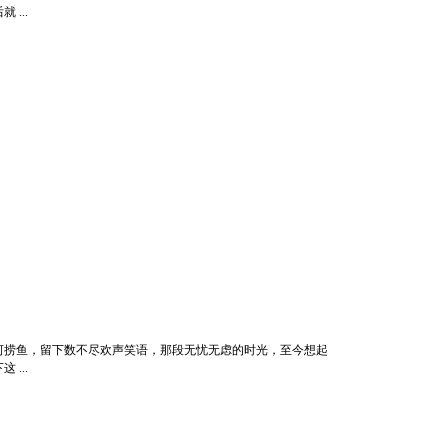
...
河捞鱼，留下数不尽欢声笑语，那段无忧无虑的时光，至今想起
...