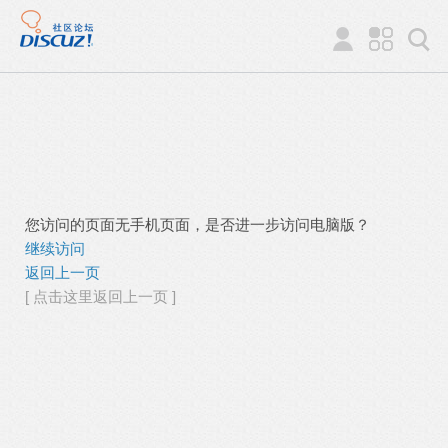
您访问的页面无手机页面，是否进一步访问电脑版？
继续访问
返回上一页
[ 点击这里返回上一页 ]