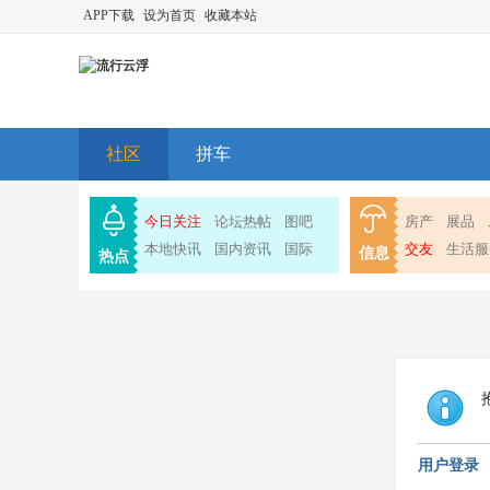
APP下载
设为首页
收藏本站
社区
拼车
今日关注
论坛热帖
图吧
房产
展品
本地快讯
国内资讯
国际
交友
生活服
信息
热点
用户登录