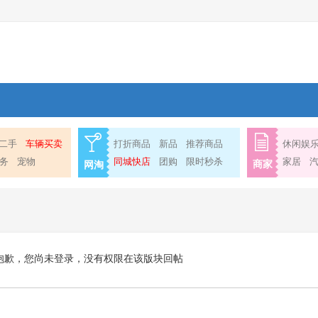
二手
车辆买卖
打折商品
新品
推荐商品
休闲娱
务
宠物
同城快店
团购
限时秒杀
家居
商家
网淘
抱歉，您尚未登录，没有权限在该版块回帖